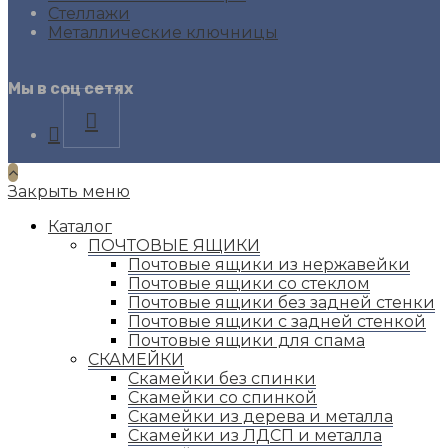
Стеллажи
Металлические ключницы
Мы в соц сетях
Opens
in
a
new
Закрыть меню
tab
Каталог
ПОЧТОВЫЕ ЯЩИКИ
Почтовые ящики из нержавейки
Почтовые ящики со стеклом
Почтовые ящики без задней стенки
Почтовые ящики с задней стенкой
Почтовые ящики для спама
СКАМЕЙКИ
Скамейки без спинки
Скамейки со спинкой
Скамейки из дерева и металла
Скамейки из ЛДСП и металла