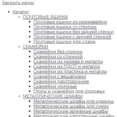
new
Закрыть меню
tab
Каталог
ПОЧТОВЫЕ ЯЩИКИ
Почтовые ящики из нержавейки
Почтовые ящики со стеклом
Почтовые ящики без задней стенки
Почтовые ящики с задней стенкой
Почтовые ящики для спама
СКАМЕЙКИ
Скамейки без спинки
Скамейки со спинкой
Скамейки из дерева и металла
Скамейки из ЛДСП и металла
Скамейки из пластика и металла
Скамейки с вешалками
Скамейки двусторонние
Скамейки уличные
Столы и скамейки для столовых
МЕТАЛЛИЧЕСКИЕ ШКАФЫ
Металлические шкафы для одежды
Металлические шкафы для сумок
Металлические архивные шкафы
Металлические картотечные шкафы