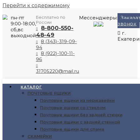
Перейти к содержимому
пн-пт
Бесплатно по
Мессенджеры:
Заказа
России
9:00-18:00,
звонок
8-800-550-
сб,вс
г.
48-49
выходной
Екатери
8 (343)-319-09-
94
8 (922)-100-11-
96
31705220@mail.ru
Выбрано:
КАТАЛОГ
ПОЧТОВЫЕ ЯЩИКИ
Почтовый ящик «Старый Век»…
Почтовые ящики из нержавейки
Почтовые ящики со стеклом
4900
₽
Почтовые ящики без задней стенки
Почтовые ящики с задней стенкой
В корзину
Почтовые ящики для спама
СКАМЕЙКИ