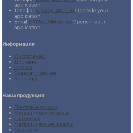
application
Телефон
8 (922)-100-11-96
Opens in your
application
Email:
31705220@mail.ru
Opens in your
application
Информация
О компании
Доставка
Оплата
Возврат и обмен
Контакты
Наша продукция
Почтовые ящики
Металлические урны
Скамейки
Металлические шкафы
Стеллажи