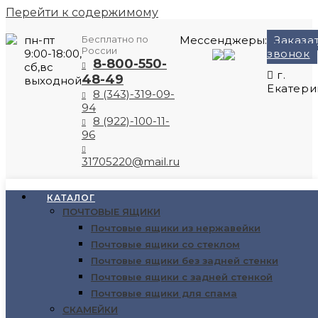
Перейти к содержимому
пн-пт
Бесплатно по
Мессенджеры:
Заказа
России
9:00-18:00,
звонок
8-800-550-
сб,вс
г.
48-49
выходной
Екатери
8 (343)-319-09-
94
8 (922)-100-11-
96
31705220@mail.ru
Выбрано:
КАТАЛОГ
ПОЧТОВЫЕ ЯЩИКИ
Шкаф ШРМ-14-М
Почтовые ящики из нержавейки
Почтовые ящики со стеклом
8200
₽
Почтовые ящики без задней стенки
Почтовые ящики с задней стенкой
В корзину
Почтовые ящики для спама
СКАМЕЙКИ