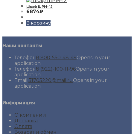
Шкаф ШРМ-12
6874
₽
В корзину
Наши контакты
Телефон
8 800-550-48-49
Opens in your
application
Телефон
8 (922)-100-11-96
Opens in your
application
Email:
31705220@mail.ru
Opens in your
application
Информация
О компании
Доставка
Оплата
Возврат и обмен