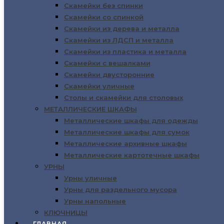
Скамейки без спинки
Скамейки со спинкой
Главная
>
Скамейки из дерева и металла
МЕТАЛЛИЧЕСКИЕ ШКАФЫ
>
Скамейки из ЛДСП и металла
Шкаф ШРМ-14-М
Скамейки из пластика и металла
Скамейки с вешалками
Шкаф ШРМ-14-М
Скамейки двусторонние
Скамейки уличные
Столы и скамейки для столовых
МЕТАЛЛИЧЕСКИЕ ШКАФЫ
Металлические шкафы для одежды
Шкаф ШРМ-14-М
Металлические шкафы для сумок
Металлические архивные шкафы
8200
₽
Металлические картотечные шкафы
УРНЫ
Урны уличные
В корзину
Купить в 1 клик
Урны для раздельного мусора
Категории:
Урны напольные
МЕТАЛЛИЧЕСКИЕ
КЛЮЧНИЦЫ
ШКАФЫ
,
Металлические шкафы
ГЛАВНАЯ