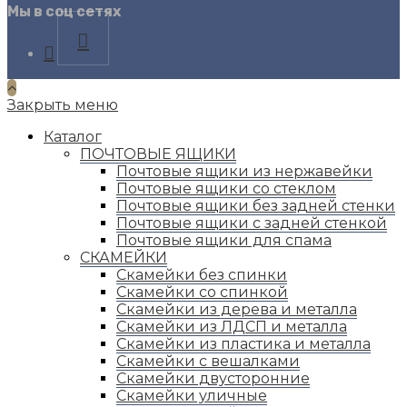
Мы в соц сетях
Opens
in
a
new
Закрыть меню
tab
Каталог
ПОЧТОВЫЕ ЯЩИКИ
Почтовые ящики из нержавейки
Почтовые ящики со стеклом
Почтовые ящики без задней стенки
Почтовые ящики с задней стенкой
Почтовые ящики для спама
СКАМЕЙКИ
Скамейки без спинки
Скамейки со спинкой
Скамейки из дерева и металла
Скамейки из ЛДСП и металла
Скамейки из пластика и металла
Скамейки с вешалками
Скамейки двусторонние
Скамейки уличные