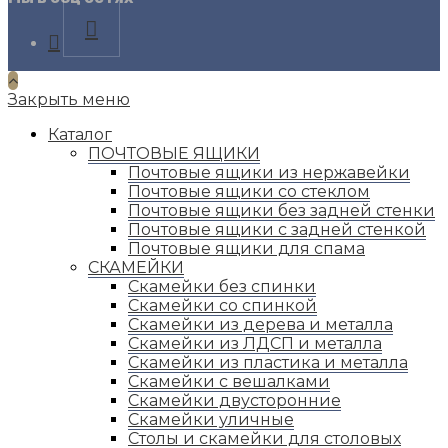
Opens
in
a
new
Закрыть меню
tab
Каталог
ПОЧТОВЫЕ ЯЩИКИ
Почтовые ящики из нержавейки
Почтовые ящики со стеклом
Почтовые ящики без задней стенки
Почтовые ящики с задней стенкой
Почтовые ящики для спама
СКАМЕЙКИ
Скамейки без спинки
Скамейки со спинкой
Скамейки из дерева и металла
Скамейки из ЛДСП и металла
Скамейки из пластика и металла
Скамейки с вешалками
Скамейки двусторонние
Скамейки уличные
Столы и скамейки для столовых