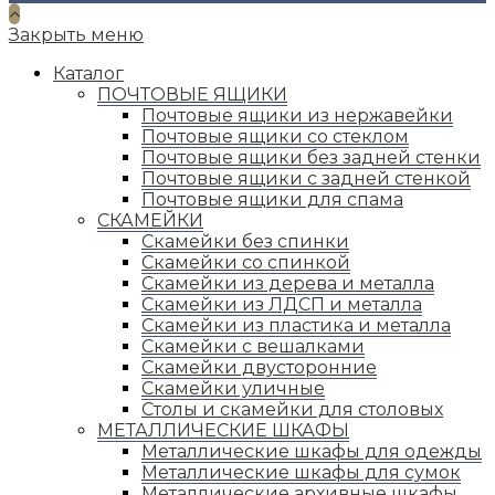
a
new
Закрыть меню
tab
Каталог
ПОЧТОВЫЕ ЯЩИКИ
Почтовые ящики из нержавейки
Почтовые ящики со стеклом
Почтовые ящики без задней стенки
Почтовые ящики с задней стенкой
Почтовые ящики для спама
СКАМЕЙКИ
Скамейки без спинки
Скамейки со спинкой
Скамейки из дерева и металла
Скамейки из ЛДСП и металла
Скамейки из пластика и металла
Скамейки с вешалками
Скамейки двусторонние
Скамейки уличные
Столы и скамейки для столовых
МЕТАЛЛИЧЕСКИЕ ШКАФЫ
Металлические шкафы для одежды
Металлические шкафы для сумок
Металлические архивные шкафы