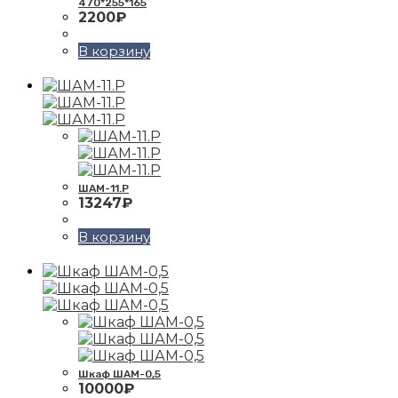
470*255*165
2200
₽
В корзину
ШАМ-11.Р
13247
₽
В корзину
Шкаф ШАМ-0,5
10000
₽