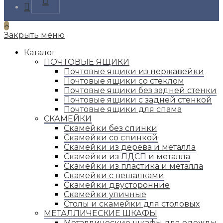
Opens
in
a
new
Закрыть меню
tab
Каталог
ПОЧТОВЫЕ ЯЩИКИ
Почтовые ящики из нержавейки
Почтовые ящики со стеклом
Почтовые ящики без задней стенки
Почтовые ящики с задней стенкой
Почтовые ящики для спама
СКАМЕЙКИ
Скамейки без спинки
Скамейки со спинкой
Скамейки из дерева и металла
Скамейки из ЛДСП и металла
Скамейки из пластика и металла
Скамейки с вешалками
Скамейки двусторонние
Скамейки уличные
Столы и скамейки для столовых
МЕТАЛЛИЧЕСКИЕ ШКАФЫ
Металлические шкафы для одежды