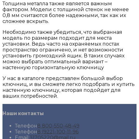
Толщина металла также является важным
фактором. Модели с толщиной стенок не менее
0,8 мм считаются более надежными, так как их
сложнее вскрыть.
Необходимо также убедиться, что выбранная
модель по размерам подходит для места
установки. Ведь часто на охраняемых постах
пространство ограничено, и нет возможности
установить громоздкий ящик. В таких случаях
можно выбрать оптимальный вариант –
настенную горизонтальную ключницу
У нас в каталоге представлен большой выбор
ключниц, и вы сможете легко подобрать и купить
настенную ключницу, которая подойдет для
ваших потребностей.
Наши контакты
Opens
Телефон
8 800-550-48-49
Opens
in
Телефон
8 (922)-100-11-96
Opens
in
your
Email:
31705220@mail.ru